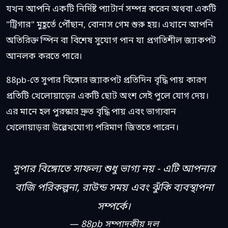
যখন আপনি একটি নির্দিষ্ট প্যাটার্ন সম্পন্ন করেন অথবা একটি
"ট্রিগার" মুহূর্তে পৌঁছান, বোনাস গেম শুরু হয়। এখানে আপনি
অতিরিক্ত স্পিন বা বিশেষ সুযোগ পান যা প্রগতিশীল জ্যাকপট
আনলক করতে পারে।
88pb-তে সুপার বিঙ্গোর জ্যাকপট প্রতিদিন বৃদ্ধি পায় কারণ
প্রতিটি খেলোয়াড়ের একটি ছোট অংশ সেই পুলে যোগ দেয়।
এর মানে হল পুরস্কার দ্রুত বৃদ্ধি পায় এবং ভাগ্যবান
খেলোয়াড়রা উল্লেখযোগ্য পরিমাণ জিততে পারেন।
সুপার বিঙ্গোতে সাফল্য শুধু ভাগ্য নয় - এটি আপনার
বাজি পরিকল্পনা, রাউন্ড সময় এবং ঝুঁকি ব্যবস্থাপনা
সম্পর্কে।
88pb সম্পাদকীয় দল