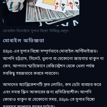
মোবাইল ডিভাইসে সুপার বিঙ্গো নির্বিঘ্নে খেলুন
মোবাইল অভিজ্ঞতা
88pb এর সুপার বিঙ্গো সম্পূর্ণভাবে মোবাইল-অপ্টিমাইজড।
আপনি চট্টগ্রাম, সিলেট, খুলনা বা যেকোনো জায়গায় থাকুন না
কেন, আপনার স্মার্টফোনে রেজিস্ট্রেশন থেকে খেলা পর্যন্ত
সবকিছু সহজভাবে করতে পারবেন।
আমাদের অ্যাপ্লিকেশনটি দ্রুত লোডিং, কম ডেটা ব্যবহার করে
এবং সমস্ত স্ক্রিন আকারের জন্য প্রতিক্রিয়াশীল। আপনি
কোথাও থাকুন বা যেকোনো সময়, 88pb-তে সুপার বিঙ্গো