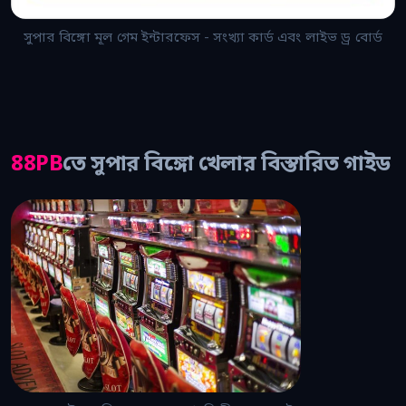
সুপার বিঙ্গো মূল গেম ইন্টারফেস - সংখ্যা কার্ড এবং লাইভ ড্র বোর্ড
88PB
তে সুপার বিঙ্গো খেলার বিস্তারিত গাইড