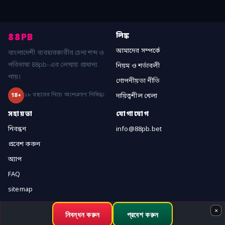
88PB
লিঙ্ক
আমাদের সম্পর্কে
বাংলাদেশী ব্যবহারকারীর চেনা শব্দ ও
পরিভাষা 88pb-এর লেখায় প্রাধান্য
নিয়ম ও শর্তাবলী
পায়।
গোপনীয়তা নীতি
১৮ বছরের নিচে অংশগ্রহণ নিষিদ্ধ।
18+
দায়িত্বশীল খেলা
সহায়তা
যোগাযোগ
নিবন্ধন
info@88pb.bet
প্রবেশ করুন
অ্যাপ
FAQ
sitemap
×
নিবন্ধন করুন
প্রবেশ করুন
Copyright © 2026 88pb. All rights reserved.
দায়িত্বশীলভাবে খেলুন