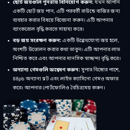
ছোট জয়গুলি পুনরায় বিনিয়োগ করুন:
যখন আপনি
একটি ছোট জয় পান, এটি পরবর্তী রাউন্ডে বাজির জন্য
ব্যবহার করার বিষয়ে বিবেচনা করুন। এটি আপনার
ব্যাংকরোল বৃদ্ধি করতে সাহায্য করে।
বড় জয় সংরক্ষণ করুন:
একটি উল্লেখযোগ্য জয় হলে,
অংশটি উত্তোলন করার কথা ভাবুন। এটি আপনার লাভ
নিশ্চিত করে এবং আপনার মানসিক স্বাচ্ছন্দ্য বৃদ্ধি করে।
অন্যান্য গেমগুলি অন্বেষণ করুন:
সুপার বিঙ্গোর পাশে,
88pb অন্যান্য স্লট এবং লাইভ ক্যাসিনো গেমও অফার
করে। আপনার পোর্টফোলিও বৈচিত্র্যময় করুন।