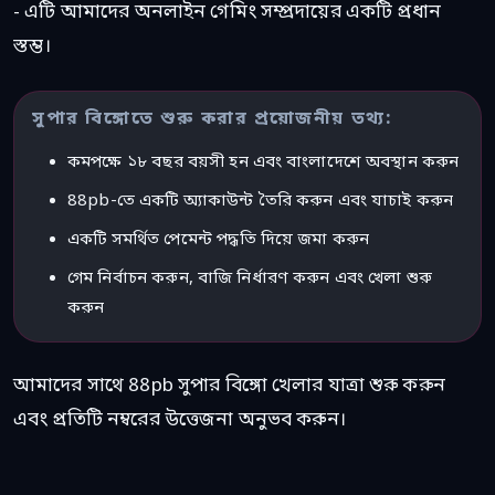
- এটি আমাদের অনলাইন গেমিং সম্প্রদায়ের একটি প্রধান
স্তম্ভ।
সুপার বিঙ্গোতে শুরু করার প্রয়োজনীয় তথ্য:
কমপক্ষে ১৮ বছর বয়সী হন এবং বাংলাদেশে অবস্থান করুন
88pb-তে একটি অ্যাকাউন্ট তৈরি করুন এবং যাচাই করুন
একটি সমর্থিত পেমেন্ট পদ্ধতি দিয়ে জমা করুন
গেম নির্বাচন করুন, বাজি নির্ধারণ করুন এবং খেলা শুরু
করুন
আমাদের সাথে 88pb সুপার বিঙ্গো খেলার যাত্রা শুরু করুন
এবং প্রতিটি নম্বরের উত্তেজনা অনুভব করুন।