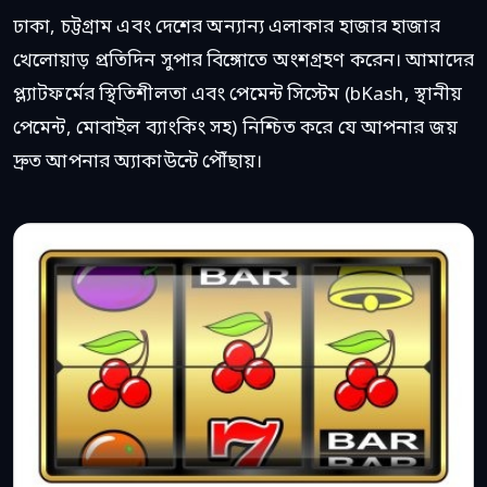
ঢাকা, চট্টগ্রাম এবং দেশের অন্যান্য এলাকার হাজার হাজার
খেলোয়াড় প্রতিদিন সুপার বিঙ্গোতে অংশগ্রহণ করেন। আমাদের
প্ল্যাটফর্মের স্থিতিশীলতা এবং পেমেন্ট সিস্টেম (bKash, স্থানীয়
পেমেন্ট, মোবাইল ব্যাংকিং সহ) নিশ্চিত করে যে আপনার জয়
দ্রুত আপনার অ্যাকাউন্টে পৌঁছায়।